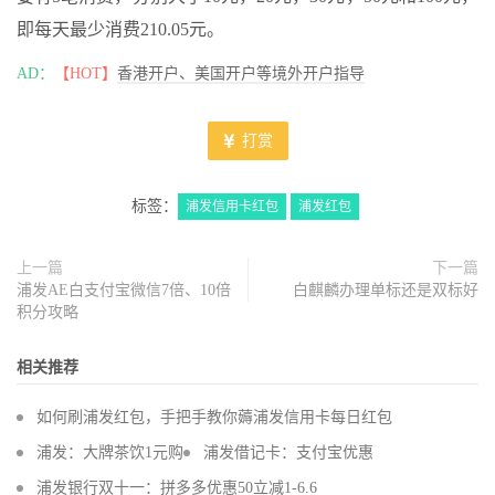
即每天最少消费210.05元。
AD：
【HOT】
香港开户、美国开户等境外开户指导
打赏
标签：
浦发信用卡红包
浦发红包
上一篇
下一篇
浦发AE白支付宝微信7倍、10倍
白麒麟办理单标还是双标好
积分攻略
相关推荐
如何刷浦发红包，手把手教你薅浦发信用卡每日红包
浦发：大牌茶饮1元购
浦发借记卡：支付宝优惠
浦发银行双十一：拼多多优惠50立减1-6.6