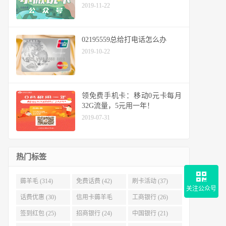
2019-11-22
02195559总给打电话怎么办
2019-10-22
领免费手机卡：移动0元卡每月
32G流量，5元用一年！
2019-07-31
热门标签
薅羊毛 (314)
免费话费 (42)
刷卡活动 (37)
关注公众号
话费优惠 (30)
信用卡薅羊毛
工商银行 (26)
(29)
签到红包 (25)
招商银行 (24)
中国银行 (21)