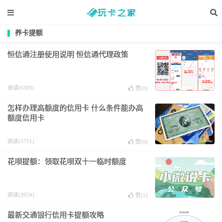
养卡提额
恒信通注册使用说明 恒信通代理政策
阅读(6383)
赞(
0
)
怎样办理高额度的信用卡 什么条件能办高
额度信用卡
阅读(3751)
赞(
0
)
花呗提额：领取花呗双十一临时额度
阅读(3954)
赞(
1
)
最新交通银行信用卡提额攻略