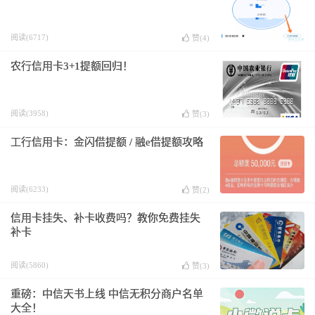
阅读(6717)
赞(
4
)
农行信用卡3+1提额回归！
阅读(3958)
赞(
3
)
工行信用卡：金闪借提额 / 融e借提额攻略
阅读(6233)
赞(
2
)
信用卡挂失、补卡收费吗？教你免费挂失
补卡
阅读(5860)
赞(
3
)
重磅：中信天书上线 中信无积分商户名单
大全！