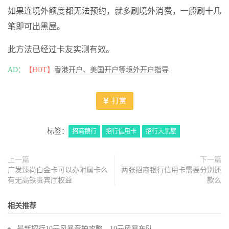
如果连境外额度都无法预约，就多刷境外消费，一般刷十几
笔即可出黑屋。
此方法已经过卡友实测有效。
AD：
【HOT】
香港开户、美国开户等境外开户指导
打赏
标签：
招商银行
招行信用卡
招行大黑屋
上一篇
下一篇
广发臻尚白金卡可以办附属卡么
两张招商银行信用卡需要分别还
有无高铁贵宾厅权益
款么
相关推荐
最新招行10元风暴竞拍攻略，10元风暴车队