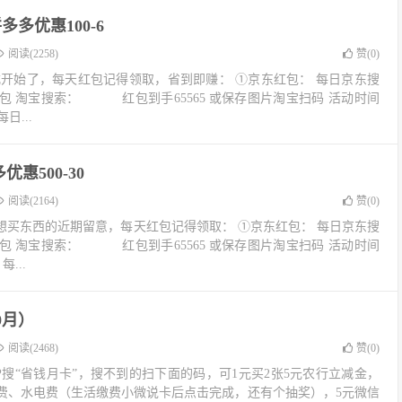
多优惠100-6
阅读(2258)
赞(
0
)
式开始了，每天红包记得领取，省到即赚： ①京东红包： 每日京东搜
宝红包 淘宝搜索： 红包到手65565 或保存图片淘宝扫码 活动时间
每日...
惠500-30
阅读(2164)
赞(
0
)
想买东西的近期留意，每天红包记得领取： ①京东红包： 每日京东搜
宝红包 淘宝搜索： 红包到手65565 或保存图片淘宝扫码 活动时间
每...
9月）
阅读(2468)
赞(
0
)
PP搜“省钱月卡”，搜不到的扫下面的码，可1元买2张5元农行立减金，
费、水电费（生活缴费小微说卡后点击完成，还有个抽奖），5元微信