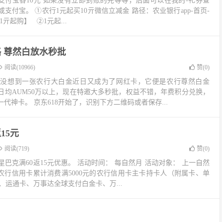
支付宝各10元 如果没有立即到账的先等等，后面可以在我的-礼券查
支付宝。 ①农行1元起买10亓微信立减金 路径：农业银行app-首页-
亓起购】 ②1元起...
 尊然白放水秒批
阅读(10966)
赞(
0
)
，没想到一张农行大白金近日又成为了网红卡，它便是农行尊然白金
日均AUM50万以上，现在特邀大多秒批，权益不错，年费积分兑换，
代神卡。 京东618开始了，识别下方二维码或者保存...
15元
阅读(719)
赞(
0
)
巴克满60返15元优惠。 活动时间： 每自然月 活动对象： 上一自然
下农行信用卡累计消费满5000元的农行信用卡主卡持卡人（附属卡、单
、运通卡、万事达全球支付白金卡、万...