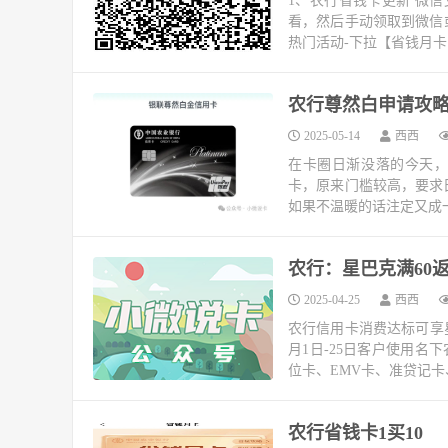
1、农行省钱卡更新 微信
看，然后手动领取到微信或
热门活动-下拉【省钱月卡1
农行尊然白申请攻略
2025-05-14
西西
在卡圈日渐没落的今天
卡，原来门槛较高，要求
如果不温暖的话注定又成一
农行：星巴克满60返
2025-04-25
西西
农行信用卡消费达标可享星
月1日-25日客户使用名
位卡、EMV卡、准贷记卡
农行省钱卡1买10