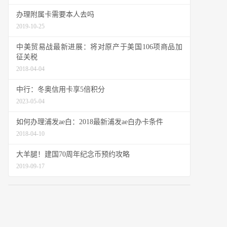
办理附属卡需要本人去吗
2019-10-25
中美贸易战最新进展：将对原产于美国106项商品加
征关税
2018-04-04
中行：冬奥信用卡享5倍积分
2023-05-04
如何办理浦发ae白：2018最新浦发ae白办卡条件
2018-04-10
大羊腿！建国70周年纪念币预约攻略
2019-09-17