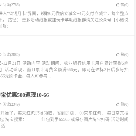
阅读(2786)
赞(
0
)
入“省钱月卡”界面，领取6元微信立减金+4元支付立减金，每个整点
下。 路径： 更多活动线报或加玩卡羊毛线报群请关注公众号【小微说
加群：
阅读(2885)
赞(
0
)
21号-12月31日 活动内容 活动期间，农业银行信用卡用户累计获得6笔
）】活动返现，而且累计消费金额满666元，即可在达标2日后参与抽
666元刷卡金，每人可参与...
优惠500返现10-66
阅读(2349)
赞(
0
)
式开始了，每天红包记得领取，省到即赚： ①京东红包： 每日京东搜
宝红包 淘宝搜索： 红包到手65565 或保存图片淘宝扫码 活动时间
活...