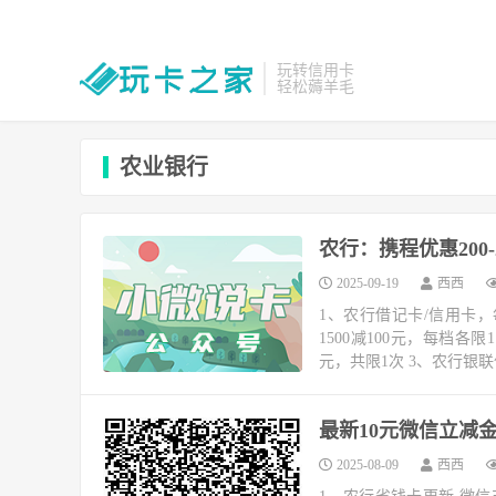
玩转信用卡
轻松薅羊毛
农业银行
农行：携程优惠200-20/5
2025-09-19
西西
1、农行借记卡/信用卡，每
1500减100元，每档各
元，共限1次 3、农行银联
最新10元微信立减金
2025-08-09
西西