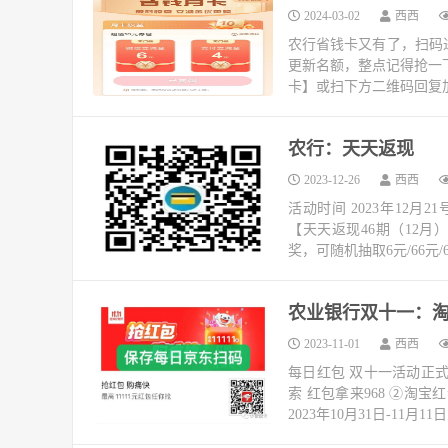
2024-03-02
西西
农行省钱卡又有了，扫码进
更新名额，整点记得抢一
卡】或扫下方二维码回复
农行：天天返现
2023-12-26
西西
活动时间 2023年12月
【天天返现46期（12月
奖，可随机抽取6元/66元/
农业银行双十一：淘宝
2023-11-01
西西
每日红包 双十一活动正
索 红包拿来968 ②淘
2023年10月31日-11月11日 