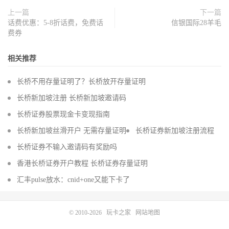
上一篇
下一篇
话费优惠：5-8折话费，免费话
信银国际28羊毛
费券
相关推荐
长桥不用存量证明了？长桥放开存量证明
长桥新加坡注册 长桥新加坡邀请码
长桥证券股票现金卡变现指南
长桥新加坡丝滑开户 无需存量证明
长桥证券新加坡注册流程
长桥证券不输入邀请码有奖励吗
香港长桥证券开户教程 长桥证券存量证明
汇丰pulse放水：cnid+one又能下卡了
© 2010-2026
玩卡之家
网站地图