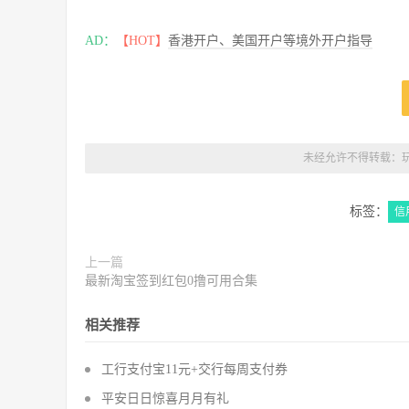
AD：
【HOT】
香港开户、美国开户等境外开户指导
未经允许不得转载：
标签：
信
上一篇
最新淘宝签到红包0撸可用合集
相关推荐
工行支付宝11元+交行每周支付券
平安日日惊喜月月有礼