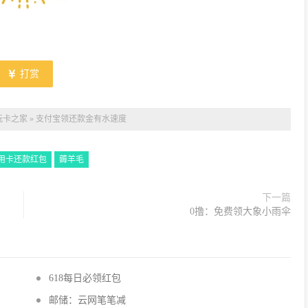
打赏
玩卡之家
»
支付宝领还款金有水速度
用卡还款红包
薅羊毛
下一篇
0撸：免费领大象小雨伞
618每日必领红包
邮储：云网笔笔减