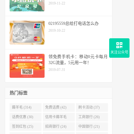
2019-11-22
02195559总给打电话怎么办
2019-10-22
关注公众号
领免费手机卡：移动0元卡每月
32G流量，5元用一年！
2019-07-31
热门标签
薅羊毛 (314)
免费话费 (42)
刷卡活动 (37)
话费优惠 (30)
信用卡薅羊毛
工商银行 (26)
(29)
签到红包 (25)
招商银行 (24)
中国银行 (21)