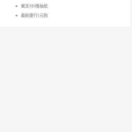
翼支付0撸抽纸
最新建行1元购