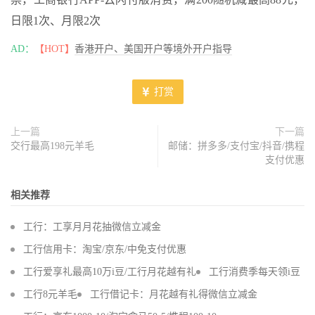
日限1次、月限2次
AD：
【HOT】
香港开户、美国开户等境外开户指导
打赏
上一篇
下一篇
交行最高198元羊毛
邮储：拼多多/支付宝/抖音/携程
支付优惠
相关推荐
工行：工享月月花抽微信立减金
工行信用卡：淘宝/京东/中免支付优惠
工行爱享礼最高10万i豆/工行月花越有礼
工行消费季每天领i豆
工行8元羊毛
工行借记卡：月花越有礼得微信立减金