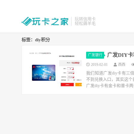
玩转信用卡
轻松薅羊毛
标签：diy积分
广发DIY
广发银行
2019-02-01
西西
我们知道广发diy卡有三
不到兑换入口，其实这个
广发diy卡有金卡和普卡两