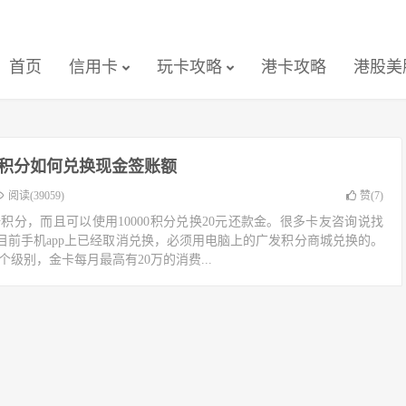
首页
信用卡
玩卡攻略
港卡攻略
港股美
卡积分如何兑换现金签账额
阅读(39059)
赞(
7
)
倍积分，而且可以使用10000积分兑换20元还款金。很多卡友咨询说找
目前手机app上已经取消兑换，必须用电脑上的广发积分商城兑换的。
个级别，金卡每月最高有20万的消费...