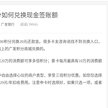
分如何兑换现金签账额
：
广发银行
阅读(39066)
000积分兑换20元还款金。很多卡友咨询说找不到兑换入口，
脑上的广发积分商城兑换的。
有20万的消费额可享多倍积分；普卡每月最高有10万的消费额
中自由选择心仪的商户类型，享受三倍积分优惠。如您仅选择
29元/年扣收费用。注意申卡时选择好，如果只选一项，或者