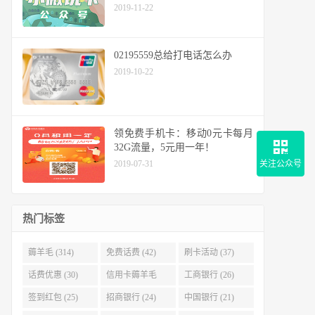
2019-11-22
02195559总给打电话怎么办
2019-10-22
领免费手机卡：移动0元卡每月
32G流量，5元用一年！
2019-07-31
关注公众号
热门标签
薅羊毛 (314)
免费话费 (42)
刷卡活动 (37)
话费优惠 (30)
信用卡薅羊毛
工商银行 (26)
(29)
签到红包 (25)
招商银行 (24)
中国银行 (21)