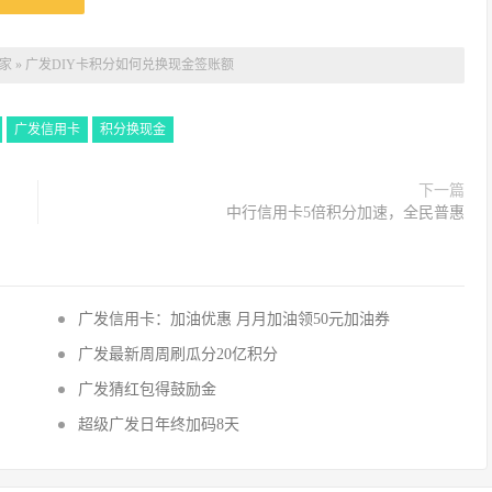
家
»
广发DIY卡积分如何兑换现金签账额
广发信用卡
积分换现金
下一篇
中行信用卡5倍积分加速，全民普惠
广发信用卡：加油优惠 月月加油领50元加油券
广发最新周周刷瓜分20亿积分
广发猜红包得鼓励金
超级广发日年终加码8天