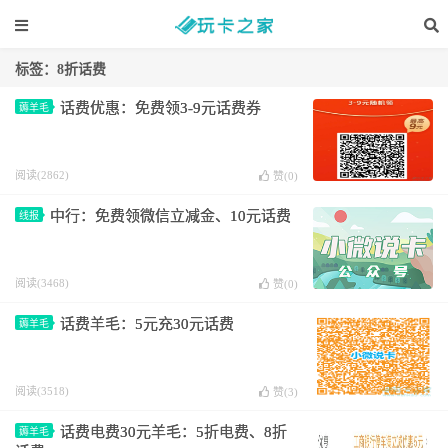
标签：8折话费
话费优惠：免费领3-9元话费券
薅羊毛
阅读(2862)
赞(
0
)
中行：免费领微信立减金、10元话费
线报
阅读(3468)
赞(
0
)
话费羊毛：5元充30元话费
薅羊毛
阅读(3518)
赞(
3
)
话费电费30元羊毛：5折电费、8折
薅羊毛