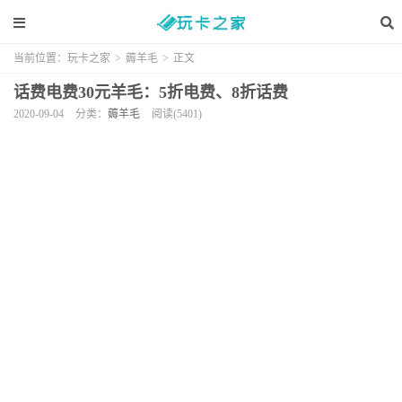
当前位置：
玩卡之家
>
薅羊毛
>
正文
话费电费30元羊毛：5折电费、8折话费
2020-09-04
分类：
薅羊毛
阅读(5401)