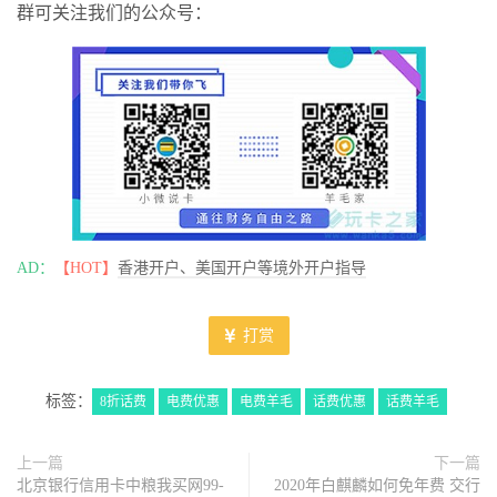
群可关注我们的公众号：
AD：
【HOT】
香港开户、美国开户等境外开户指导
打赏
标签：
8折话费
电费优惠
电费羊毛
话费优惠
话费羊毛
上一篇
下一篇
北京银行信用卡中粮我买网99-
2020年白麒麟如何免年费 交行