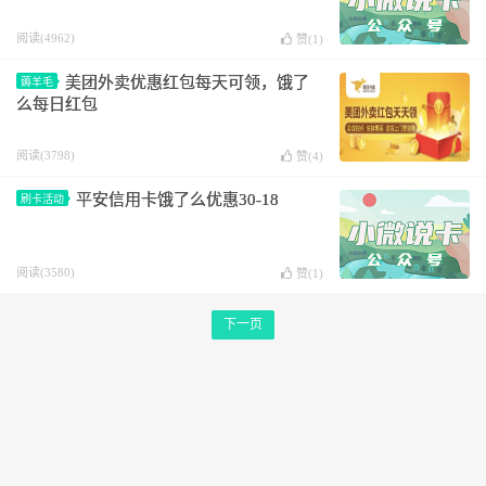
阅读(4962)
赞(
1
)
美团外卖优惠红包每天可领，饿了
薅羊毛
么每日红包
阅读(3798)
赞(
4
)
平安信用卡饿了么优惠30-18
刷卡活动
阅读(3580)
赞(
1
)
下一页