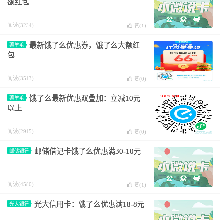
额红包
阅读(3234)
赞(
1
)
最新饿了么优惠券，饿了么大额红
薅羊毛
包
阅读(3513)
赞(
0
)
饿了么最新优惠双叠加：立减10元
薅羊毛
以上
阅读(2915)
赞(
0
)
邮储借记卡饿了么优惠满30-10元
邮储银行
阅读(4580)
赞(
1
)
光大信用卡：饿了么优惠满18-8元
光大银行