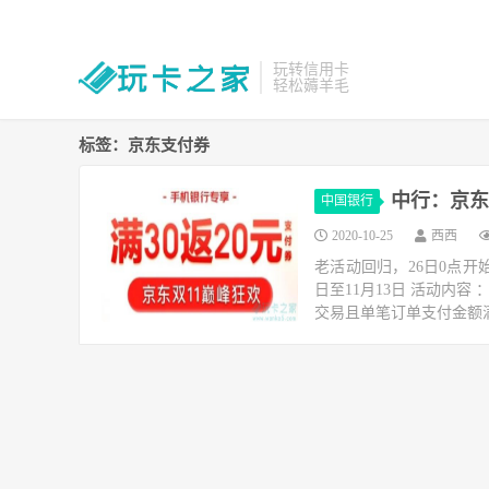
玩转信用卡
轻松薅羊毛
标签：京东支付券
中行：京东
中国银行
2020-10-25
西西
老活动回归，26日0点开始
日至11月13日 活动内
交易且单笔订单支付金额满3