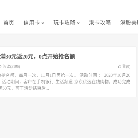
首页
信用卡
玩卡攻略
港卡攻略
港股美
满30元返20元，0点开始抢名额
阅读(3196)
赞(
0
)
抢名额，每月一次，11月1日再抢一次。 活动时间 ： 2020年10月26
容 ： 活动期间，客户在手机银行-生活频道-京东优选在线购物，成功完成
0元，可于活动结束后...