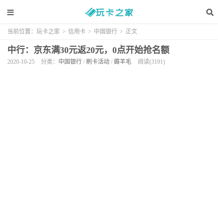
当前位置：
玩卡之家
>
信用卡
>
中国银行
>
正文
中行：京东满30元返20元，0点开始抢名额
2020-10-25
分类：
中国银行
/
刷卡活动
/
薅羊毛
阅读(3191)