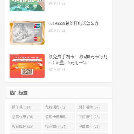
2019-11-22
02195559总给打电话怎么办
2019-10-22
领免费手机卡：移动0元卡每月
32G流量，5元用一年！
2019-07-31
热门标签
薅羊毛 (314)
免费话费 (42)
刷卡活动 (37)
话费优惠 (30)
信用卡薅羊毛
工商银行 (26)
(29)
签到红包 (25)
招商银行 (24)
中国银行 (21)