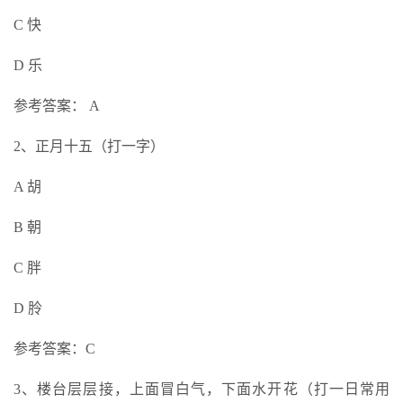
C 快
D 乐
参考答案： A
2、正月十五（打一字）
A 胡
B 朝
C 胖
D 朎
参考答案：C
3、楼台层层接，上面冒白气，下面水开花（打一日常用