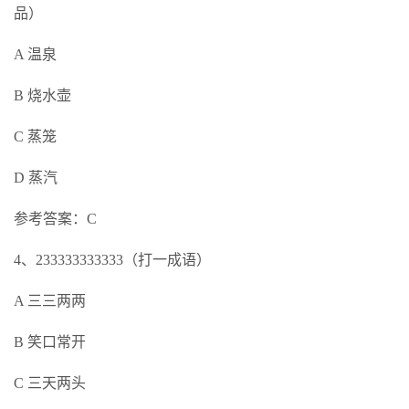
品）
A 温泉
B 烧水壶
C 蒸笼
D 蒸汽
参考答案：C
4、233333333333（打一成语）
A 三三两两
B 笑口常开
C 三天两头