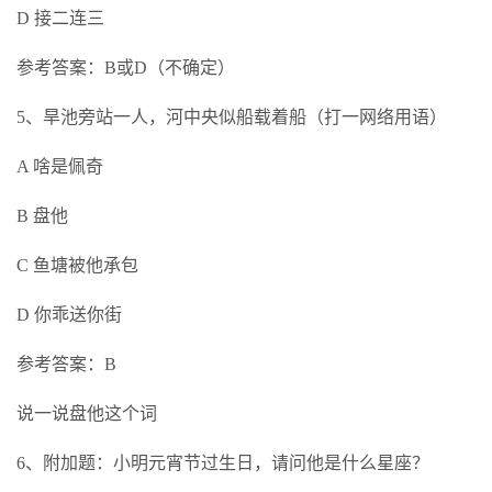
D 接二连三
参考答案：B或D（不确定）
5、旱池旁站一人，河中央似船载着船（打一网络用语）
A 啥是佩奇
B 盘他
C 鱼塘被他承包
D 你乖送你街
参考答案：B
说一说盘他这个词
6、附加题：小明元宵节过生日，请问他是什么星座？