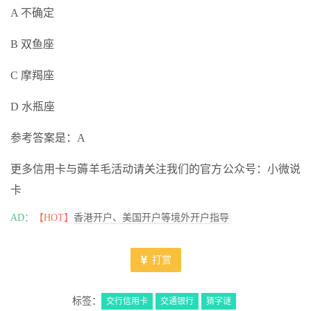
A 不确定
B 双鱼座
C 摩羯座
D 水瓶座
参考答案是：A
更多信用卡与薅羊毛活动请关注我们的官方公众号：小微说
卡
AD：
【HOT】
香港开户、美国开户等境外开户指导
打赏
标签：
交行信用卡
交通银行
猜字谜