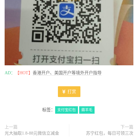
AD：
【HOT】
香港开户、美国开户等境外开户指导
打赏
标签：
支付宝红包
薅羊毛
上一篇
下一篇
光大抽取1.8-88元微信立减金
苏宁红包，每日可领三次