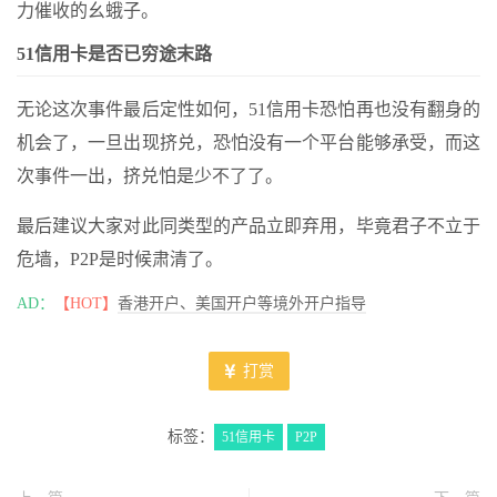
力催收的幺蛾子。
51信用卡是否已穷途末路
无论这次事件最后定性如何，51信用卡恐怕再也没有翻身的
机会了，一旦出现挤兑，恐怕没有一个平台能够承受，而这
次事件一出，挤兑怕是少不了了。
最后建议大家对此同类型的产品立即弃用，毕竟君子不立于
危墙，P2P是时候肃清了。
AD：
【HOT】
香港开户、美国开户等境外开户指导
打赏
标签：
51信用卡
P2P