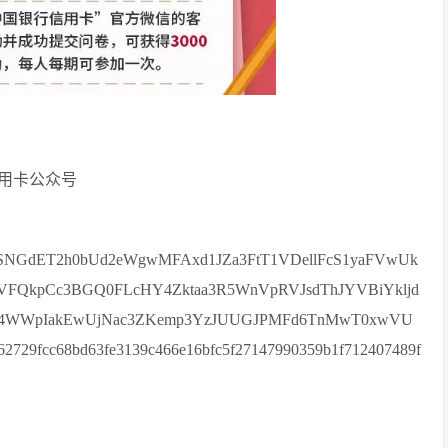
用卡公众号
NGdET2h0bUd2eWgwMFAxd1JZa3FtT1VDellFcS1yaFVwUk
0VFQkpCc3BGQ0FLcHY4Zktaa3R5WnVpRVJsdThJYVBiYkljd
E4WWpIakEwUjNac3ZKemp3YzJUUGJPMFd6TnMwT0xwVU
29fcc68bd63fe3139c466e16bfc5f27147990359b1f712407489f