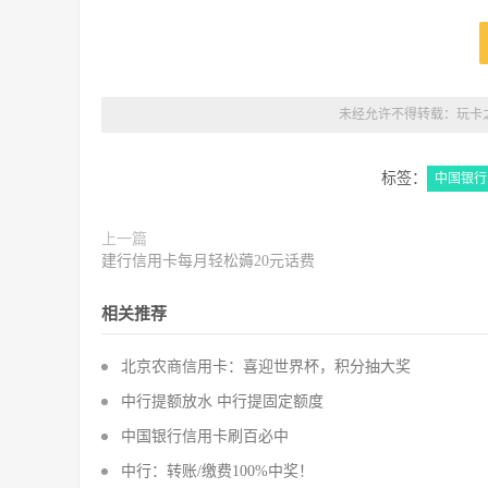
未经允许不得转载：
玩卡
标签：
中国银行
上一篇
建行信用卡每月轻松薅20元话费
相关推荐
北京农商信用卡：喜迎世界杯，积分抽大奖
中行提额放水 中行提固定额度
中国银行信用卡刷百必中
中行：转账/缴费100%中奖！