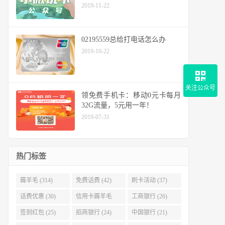
2019-11-22
02195559总给打电话怎么办
2019-10-22
关注公众号
领免费手机卡：移动0元卡每月
32G流量，5元用一年！
2019-07-31
热门标签
薅羊毛 (314)
免费话费 (42)
刷卡活动 (37)
话费优惠 (30)
信用卡薅羊毛
工商银行 (26)
(29)
签到红包 (25)
招商银行 (24)
中国银行 (21)