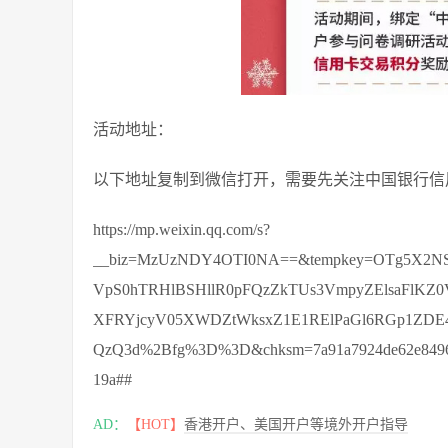
活动地址：
以下地址复制到微信打开，需要先关注中国银行信
https://mp.weixin.qq.com/s?
__biz=MzUzNDY4OTI0NA==&tempkey=OTg5X2NS
VpS0hTRHlBSHllR0pFQzZkTUs3VmpyZElsaFlKZ
XFRYjcyV05XWDZtWksxZ1E1RElPaGl6RGp1ZD
QzQ3d%2Bfg%3D%3D&chksm=7a91a7924de62e849627
19a##
AD：
【HOT】
香港开户、美国开户等境外开户指导