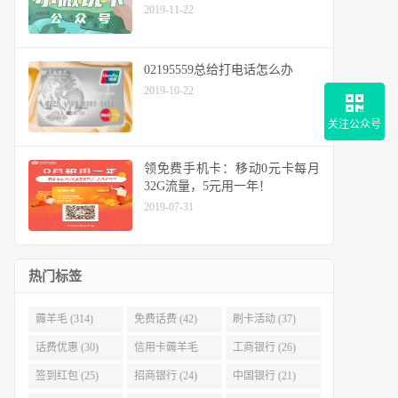
2019-11-22
02195559总给打电话怎么办
2019-10-22
关注公众号
领免费手机卡：移动0元卡每月
32G流量，5元用一年！
2019-07-31
热门标签
薅羊毛 (314)
免费话费 (42)
刷卡活动 (37)
话费优惠 (30)
信用卡薅羊毛
工商银行 (26)
(29)
签到红包 (25)
招商银行 (24)
中国银行 (21)