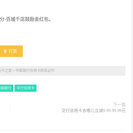
积分-百城千店鼓励金红包。
打赏
玩卡之家
»
中国银行信用卡刷百必中
中国银行
中行信用卡
下一篇
交行信用卡去哪儿立减9.99-99.99元