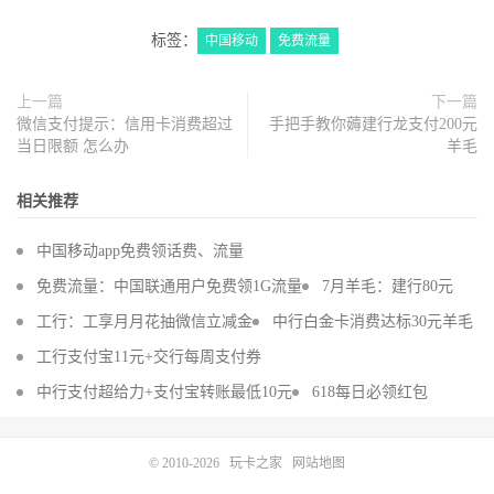
标签：
中国移动
免费流量
上一篇
下一篇
微信支付提示：信用卡消费超过
手把手教你薅建行龙支付200元
当日限额 怎么办
羊毛
相关推荐
中国移动app免费领话费、流量
免费流量：中国联通用户免费领1G流量
7月羊毛：建行80元
工行：工享月月花抽微信立减金
中行白金卡消费达标30元羊毛
工行支付宝11元+交行每周支付券
中行支付超给力+支付宝转账最低10元
618每日必领红包
© 2010-2026
玩卡之家
网站地图