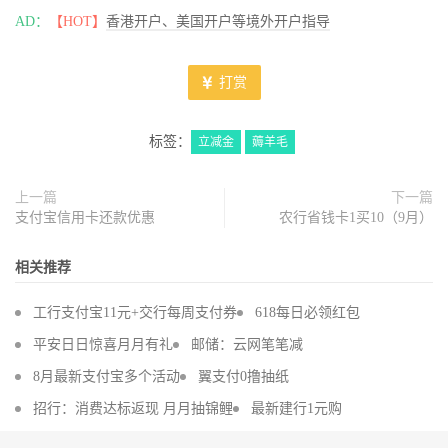
AD：
【HOT】
香港开户、美国开户等境外开户指导
打赏
标签：
立减金
薅羊毛
上一篇
下一篇
支付宝信用卡还款优惠
农行省钱卡1买10（9月）
相关推荐
工行支付宝11元+交行每周支付券
618每日必领红包
平安日日惊喜月月有礼
邮储：云网笔笔减
8月最新支付宝多个活动
翼支付0撸抽纸
招行：消费达标返现 月月抽锦鲤
最新建行1元购