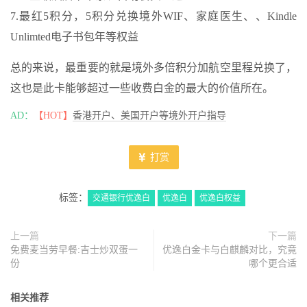
7.最红5积分，5积分兑换境外WIF、家庭医生、、Kindle
Unlimted电子书包年等权益
总的来说，最重要的就是境外多倍积分加航空里程兑换了，
这也是此卡能够超过一些收费白金的最大的价值所在。
AD：
【HOT】
香港开户、美国开户等境外开户指导
打赏
标签：
交通银行优逸白
优逸白
优逸白权益
上一篇
下一篇
免费麦当劳早餐:吉士炒双蛋一
优逸白金卡与白麒麟对比，究竟
份
哪个更合适
相关推荐