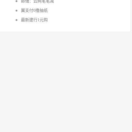
邮储：云网笔笔减
翼支付0撸抽纸
最新建行1元购