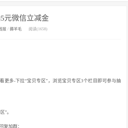
5元微信立减金
线报
/
薅羊毛
阅读(1658)
查看更多-下拉“宝贝专区”，浏览宝贝专区3个栏目即可参与抽
。
区”。
回复加群：