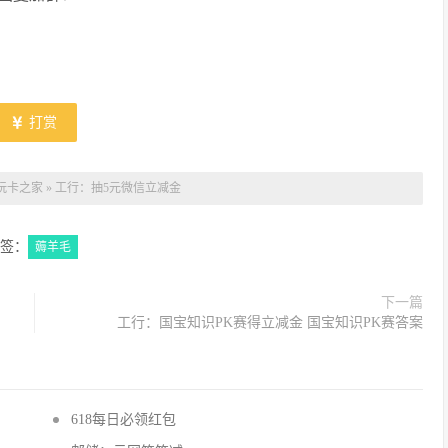
打赏
玩卡之家
»
工行：抽5元微信立减金
签：
薅羊毛
下一篇
工行：国宝知识PK赛得立减金 国宝知识PK赛答案
618每日必领红包