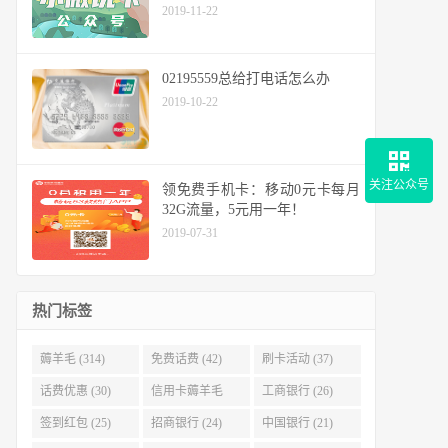
2019-11-22
02195559总给打电话怎么办
2019-10-22
关注公众号
领免费手机卡：移动0元卡每月
32G流量，5元用一年！
2019-07-31
热门标签
薅羊毛 (314)
免费话费 (42)
刷卡活动 (37)
话费优惠 (30)
信用卡薅羊毛
工商银行 (26)
(29)
签到红包 (25)
招商银行 (24)
中国银行 (21)