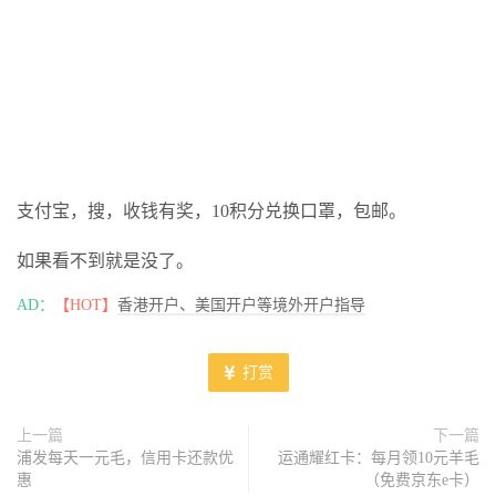
支付宝，搜，收钱有奖，10积分兑换口罩，包邮。
如果看不到就是没了。
AD：
【HOT】
香港开户、美国开户等境外开户指导
打赏
上一篇
下一篇
浦发每天一元毛，信用卡还款优
运通耀红卡：每月领10元羊毛
惠
（免费京东e卡）