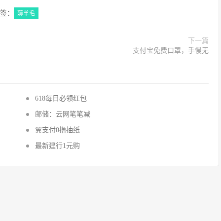
签：
薅羊毛
下一篇
支付宝免费口罩，手慢无
618每日必领红包
邮储：云网笔笔减
翼支付0撸抽纸
最新建行1元购