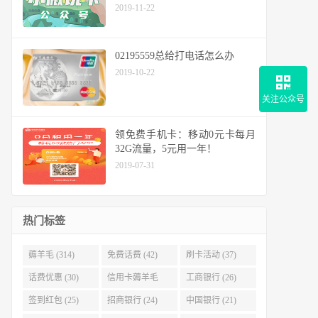
2019-11-22
02195559总给打电话怎么办
2019-10-22
关注公众号
领免费手机卡：移动0元卡每月
32G流量，5元用一年！
2019-07-31
热门标签
薅羊毛 (314)
免费话费 (42)
刷卡活动 (37)
话费优惠 (30)
信用卡薅羊毛
工商银行 (26)
(29)
签到红包 (25)
招商银行 (24)
中国银行 (21)