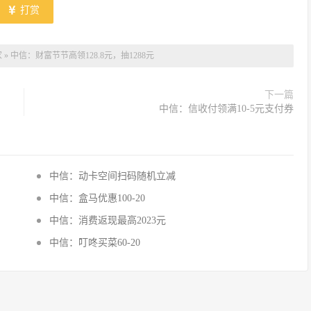
打赏
家
»
中信：财富节节高领128.8元，抽1288元
下一篇
中信：信收付领满10-5元支付券
中信：动卡空间扫码随机立减
中信：盒马优惠100-20
中信：消费返现最高2023元
中信：叮咚买菜60-20