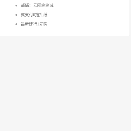
邮储：云网笔笔减
翼支付0撸抽纸
最新建行1元购