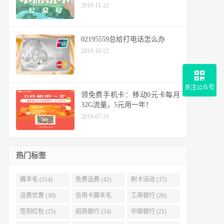
2019-11-22
02195559总给打电话怎么办
2019-10-22
关注公众号
领免费手机卡：移动0元卡每月
32G流量，5元用一年！
2019-07-31
热门标签
薅羊毛 (314)
免费话费 (42)
刷卡活动 (37)
话费优惠 (30)
信用卡薅羊毛
工商银行 (26)
(29)
签到红包 (25)
招商银行 (24)
中国银行 (21)