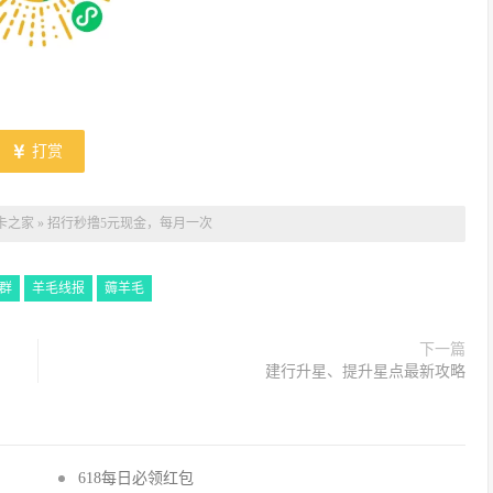
打赏
卡之家
»
招行秒撸5元现金，每月一次
群
羊毛线报
薅羊毛
下一篇
建行升星、提升星点最新攻略
618每日必领红包