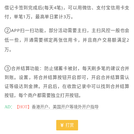
借
记卡签到完成后(每天4笔)，可以用微信、支付宝信用卡支
付，单笔1万，最高单日累计3万。
②APP扫一扫功能，部分活动需要主扫，主扫风控一般也会
低一些，开通需要绑定两张信用卡，并且商户交易额满足2
万。
③
合并结算功能：防止储蓄卡被封，每天刷多笔的建议合并
到账。
设置，将合并结算按钮开启即可，开启合并结算需认
证等级达到金牌。
开启后，在收款记录中可以找到合并结算
按钮，
每个商户都需要独立打开按钮。
AD：
【HOT】
香港开户、美国开户等境外开户指导
打赏