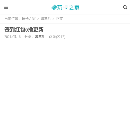
当前位置：
玩卡之家
>
薅羊毛
>
正文
签到红包0撸更新
2021-05-16
分类：
薅羊毛
阅读(2212)