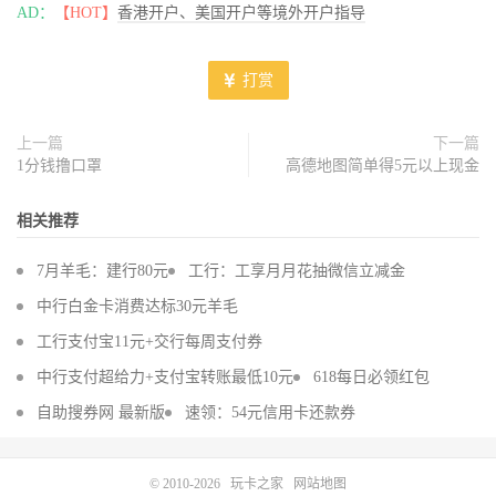
AD：
【HOT】
香港开户、美国开户等境外开户指导
打赏
上一篇
下一篇
1分钱撸口罩
高德地图简单得5元以上现金
相关推荐
7月羊毛：建行80元
工行：工享月月花抽微信立减金
中行白金卡消费达标30元羊毛
工行支付宝11元+交行每周支付券
中行支付超给力+支付宝转账最低10元
618每日必领红包
自助搜券网 最新版
速领：54元信用卡还款券
© 2010-2026
玩卡之家
网站地图