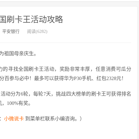
国刷卡王活动攻略
：
平安银行
阅读(6282)
为祖国母亲庆生。
力的寻找全国刷卡王活动，奖励非常丰厚，任意消费可瓜分
百分百参与必中！最多可以获得华为P30手机、红包2328元！
计，活动分为6轮，每轮7天，挑战四大榜单的刷卡王可获得排名
机，100%有奖。
：
小微说卡
到菜单栏联系小编咨询。）