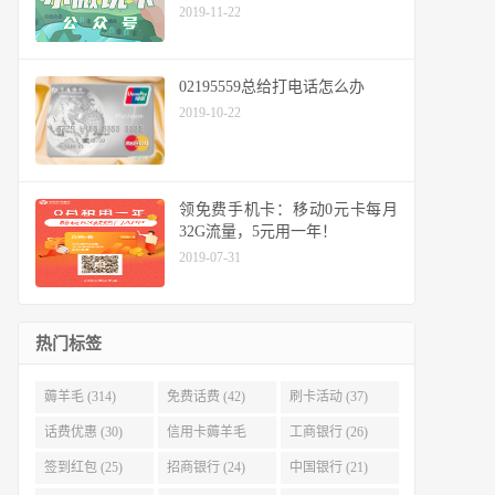
2019-11-22
02195559总给打电话怎么办
2019-10-22
领免费手机卡：移动0元卡每月
32G流量，5元用一年！
2019-07-31
热门标签
薅羊毛 (314)
免费话费 (42)
刷卡活动 (37)
话费优惠 (30)
信用卡薅羊毛
工商银行 (26)
(29)
签到红包 (25)
招商银行 (24)
中国银行 (21)