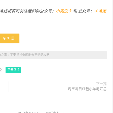
毛线报群可关注我们的公众号：
小微说卡
和 公众号：
羊毛家
打赏
卡之家
»
平安寻找全国刷卡王活动攻略
签：
平安银行
下一篇
淘宝每日红包小羊毛汇总