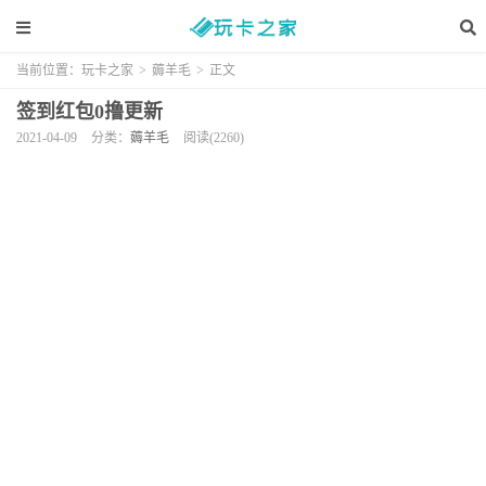
当前位置：
玩卡之家
>
薅羊毛
>
正文
签到红包0撸更新
2021-04-09
分类：
薅羊毛
阅读(2260)