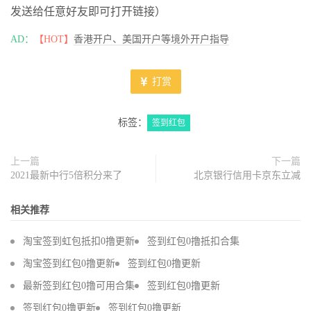
发送给任意好友即可打开链接）
AD：
【HOT】
香港开户、美国开户等境外开户指导
打赏
标签：
签到红包
上一篇
下一篇
2021最新中行5倍积分来了
北京银行信用卡京东立减
相关推荐
淘宝签到虹包抵扣0撸更新
签到红包0撸抵扣合集
淘宝签到红包0撸更新
签到红包0撸更新
最新签到红包0撸可用合集
签到红包0撸更新
签到红包0撸更新
签到红包0撸更新