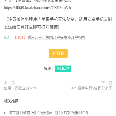
https://dl049.kuaizhan.com/s/TK9SkpVb
（注意微信小程序内苹果手机无法复制，请用安卓手机复制
发送给任意好友即可打开链接）
AD：
【HOT】
香港开户、美国开户等境外开户指导
打赏
标签：
签到红包
上一篇
下一篇
信用卡还款立减3-99
2021最新中行5倍积分来了
相关推荐
淘宝签到虹包抵扣0撸更新
签到红包0撸抵扣合集