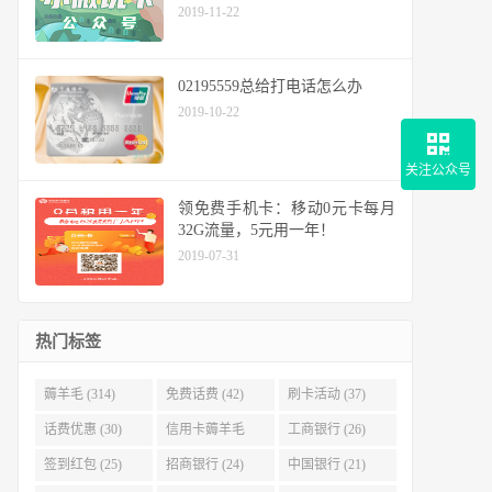
2019-11-22
02195559总给打电话怎么办
2019-10-22
关注公众号
领免费手机卡：移动0元卡每月
32G流量，5元用一年！
2019-07-31
热门标签
薅羊毛 (314)
免费话费 (42)
刷卡活动 (37)
话费优惠 (30)
信用卡薅羊毛
工商银行 (26)
(29)
签到红包 (25)
招商银行 (24)
中国银行 (21)