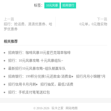
标签：
10元风暴
招商银行
上一篇
下一篇
招行：抢话费、滴滴优惠券、哈
0元单，0元撸实物
罗优惠券
相关推荐
招商银行：咖啡风暴10元星巴克瑞幸咖啡
招行：10元风暴攻略 十元风暴组队~
最新招行10元风暴攻略+组队躺赢车队
招商银行：199积分兑换5元还款金/消费金
招行月月小锦鲤7月
招行信用卡月月刷
招行抽奖，最低2话费
招行：手机支付笔笔送红包
© 2010-2026
玩卡之家
网站地图