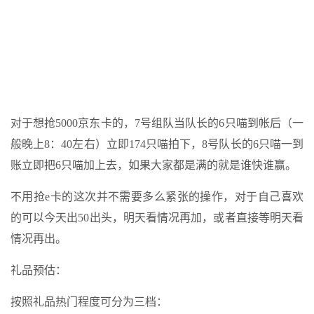
对于想抢5000京东卡的，7号组队当队长的6只喵到帐后（一
般晚上8：40左右）立即174只喵拍下，8号队长的6只喵一到
账立即把6只喵加上去，如果大家都是满的就是谁快谁赢。
不用抢e卡的这次并不需要多么紧张的操作，对于自己喜欢
的可以今天出50出头，明天看情况再加，或者直接等明天看
情况再出。
礼品预估：
按照礼品热门程度可分为三档：