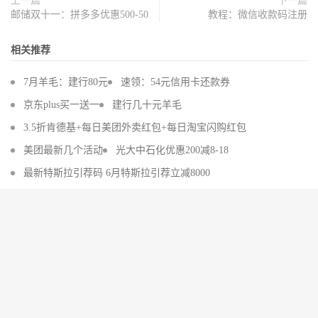
上一篇
下一篇
邮储双十一：拼多多优惠500-50
教程：微信收款码注册
相关推荐
7月羊毛：建行80元
速领：54元信用卡还款券
京东plus买一送一
建行几十元羊毛
3.5折肯德基+每日美团外卖红包+每日淘宝闪购红包
美团最新几个活动
光大中石化优惠200减8-18
最新特斯拉引荐码 6月特斯拉引荐立减8000