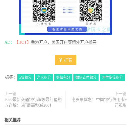
AD：
【HOT】
香港开户、美国开户等境外开户指导
打赏
标签：
5倍积分
光大积分
多倍积分
微信支付积分
网付多倍积分
上一篇
下一篇
2020最新交通银行超级最红星期
电影票优惠：中国银行信用卡9
五详解：5折最高秒减200！
元观影
相关推荐