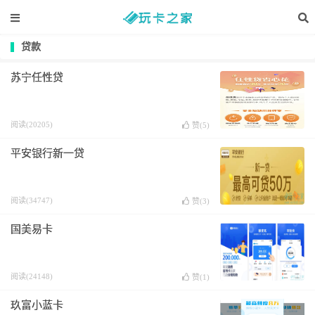
贷款
苏宁任性贷
阅读(20205)
赞(
5
)
平安银行新一贷
阅读(34747)
赞(
3
)
国美易卡
阅读(24148)
赞(
1
)
玖富小蓝卡