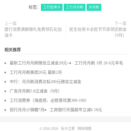
标签：
工行信用卡
工行月月刷
月月刷
上一篇
下一篇
建行消费满额赠礼免费领石化加
民生信用卡全民节节高领还款金
油卡
（9月）
相关推荐
最新工行月月刷微信立减金20元~
工行月月刷 3月 26.6元羊毛
工行月月刷美团20元 最新2月
中行：月月刷消费达标200元微信立减金
广发月月刷5.8立减金（9月）
工行消费券（海底捞、必胜客优惠300-100）
招行月月小锦鲤7月
工商银行天猫超市立减6.18元
© 2010-2026
玩卡之家
网站地图