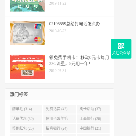
2019-11-22
02195559总给打电话怎么办
2019-10-22
关注公众号
领免费手机卡：移动0元卡每月
32G流量，5元用一年！
2019-07-31
热门标签
薅羊毛 (314)
免费话费 (42)
刷卡活动 (37)
话费优惠 (30)
信用卡薅羊毛
工商银行 (26)
(29)
签到红包 (25)
招商银行 (24)
中国银行 (21)