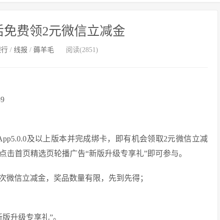
活免费领2元微信立减金
银行
/
线报
/
薅羊毛
阅读(2851)
9
pp5.0.0及以上版本并完成绑卡，即有机会领取2元微信立减
，点击首页精选页轮播广告“新版升级专享礼”即可参与。
一次微信立减金，奖品数量有限，先到先得；
新版升级专享礼”。