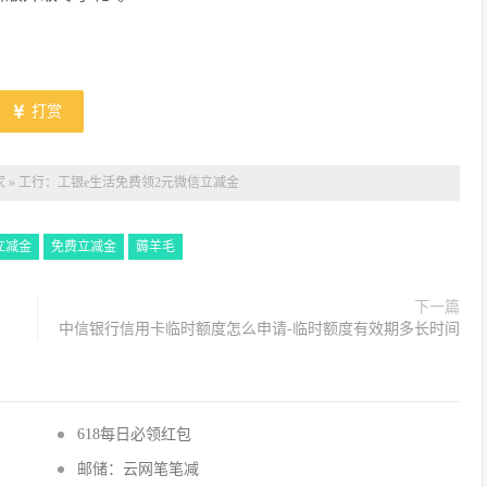
打赏
家
»
工行：工银e生活免费领2元微信立减金
立减金
免费立减金
薅羊毛
下一篇
中信银行信用卡临时额度怎么申请-临时额度有效期多长时间
618每日必领红包
邮储：云网笔笔减