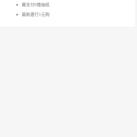
翼支付0撸抽纸
最新建行1元购