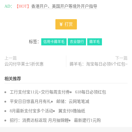
AD：
【HOT】
香港开户、美国开户等境外开户指导
打赏
标签：
信用卡薅羊毛
农业银行
薅羊毛
上一篇
下一篇
云闪付华莱士5折优惠
薅羊毛：淘宝每日必领6个红包~
相关推荐
工行支付宝11元+交行每周支付券
618每日必领红包
平安日日惊喜月月有礼
邮储：云网笔笔减
8月最新支付宝多个活动
翼支付0撸抽纸
招行：消费达标返现 月月抽锦鲤
最新建行1元购