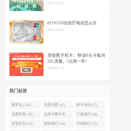
2019-11-22
02195559总给打电话怎么办
2019-10-22
领免费手机卡：移动0元卡每月
32G流量，5元用一年！
2019-07-31
热门标签
薅羊毛 (314)
免费话费 (42)
刷卡活动 (37)
话费优惠 (30)
信用卡薅羊毛
工商银行 (26)
(29)
签到红包 (25)
招商银行 (24)
中国银行 (21)