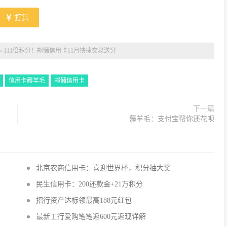
打赏
»
111倍积分！邮储信用卡11月快捷交易送分
信用卡薅羊毛
邮储信用卡
下一篇
薅羊毛：支付宝帮你还花呗
北京农商信用卡：喜迎世界杯，积分抽大奖
民生信用卡：200还款金+21万积分
招行资产达标领最高188元红包
最新工行爱购笔笔返600元返现详解