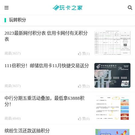
玩转积分
2023最新网付积分表 信用卡网付有无积分
表
阅读(3657)
赞(
1
)
111倍积分！邮储信用卡11月快捷交易送分
阅读(3657)
赞(
2
)
中行分期五重活动叠加，最低拿63888积
分！
阅读(4840)
赞(
0
)
缤纷生活还款送抽积分