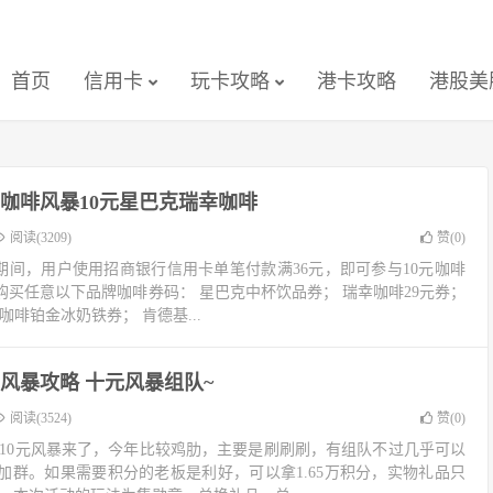
首页
信用卡
玩卡攻略
港卡攻略
港股美
咖啡风暴10元星巴克瑞幸咖啡
阅读(3209)
赞(
0
)
 活动期间，用户使用招商银行信用卡单笔付款满36元，即可参与10元咖啡
购买任意以下品牌咖啡券码： 星巴克中杯饮品券； 瑞幸咖啡29元券；
麦咖啡铂金冰奶铁券； 肯德基...
元风暴攻略 十元风暴组队~
阅读(3524)
赞(
0
)
略： 10元风暴来了，今年比较鸡肋，主要是刷刷刷，有组队不过几乎可以
加群。如果需要积分的老板是利好，可以拿1.65万积分，实物礼品只