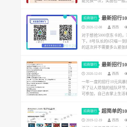
能兑换一次，奖品也一般。
最新招行1
招商银行
2020-12-08
西西
对于想抢5000京东卡的
下，8号队长的6只喵一到
的这次并不需要多么紧张的
最新招行1
招商银行
2020-12-01
西西
一年一度的招行10元风
不了让人烦恼的组队环节
可参加，自己去掌上生活看
超简单的1
招商银行
2019-12-19
西西