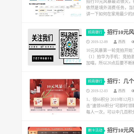
招行10元风暴最近很火
依然是境外消费任务，当
讲一下如何在家用最少的成
招行10元
招商银行
2019-12-09
西西
10元风暴第一轮竞拍开
（1）拍华为手机：竞拍首
加喵，所以20点后要不断刷
招行：几个
招商银行
2019-12-03
西西
1、领66积分 2019年
击“速领66积分”可即时领
每人一次，可以中几百积分或
招行10元风
刷卡活动