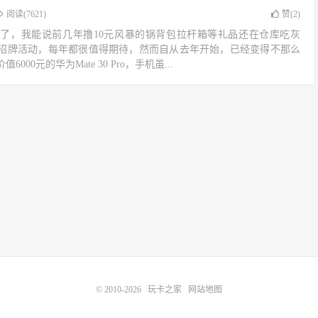
阅读(7621)
赞(
2
)
来了，我能说前几年撸10元风暴的锅背包拉杆箱等礼品还在仓库吃灰
的招牌活动，每年都很值得期待，然而自从去年开始，已经变得不那么
00元的华为Mate 30 Pro，手机虽...
© 2010-2026
玩卡之家
网站地图