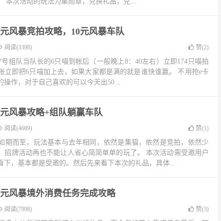
 本次活动的玩法为集勋章，兑换礼品，兑...
0元风暴竞拍攻略，10元风暴车队
阅读(3398)
赞(
2
)
，7号组队当队长的6只喵到帐后（一般晚上8：40左右）立即174只喵拍
账立即把6只喵加上去，如果大家都是满的就是谁快谁赢。 不用抢e卡
操作，对于自己喜欢的可以今天出50...
0元风暴攻略+组队躺赢车队
阅读(4689)
赞(
1
)
暴如期而至，玩法基本与去年相同，依然是集猫，依然是竞拍，依然少
，招牌活动再也不能让人省心简简单单的玩了。 本次活动需受邀用户
下，基本都是受邀的。然后先来看下本次的礼品，具体...
0元风暴境外消费任务完成攻略
阅读(7998)
赞(
3
)