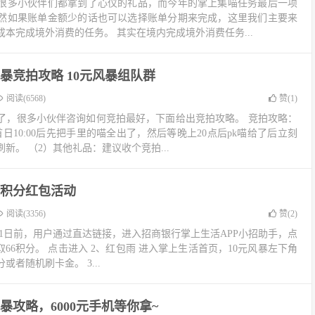
，很多小伙伴们都拿到了心仪的礼品，而今年的掌上集喵任务最后一项
然如果账单金额少的话也可以选择账单分期来完成，这里我们主要来
本完成境外消费的任务。 其实在境内完成境外消费任务...
风暴竞拍攻略 10元风暴组队群
阅读(6568)
赞(
1
)
始了，很多小伙伴咨询如何竞拍最好，下面给出竞拍攻略。 竞拍攻略：
日10:00后先把手里的喵全出了，然后等晚上20点后pk喵给了后立刻
新。 （2）其他礼品：建议收个竞拍...
积分红包活动
阅读(3356)
赞(
2
)
12月31日前，用户通过直达链接，进入招商银行掌上生活APP小招助手，点
取66积分。 点击进入 2、红包雨 进入掌上生活首页，10元风暴左下角
者随机刷卡金。 3...
暴攻略，6000元手机等你拿~