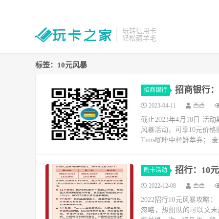
玩转信用卡
轻松薅羊毛
标签：10元风暴
招商银行：
招商银行
2023-04-11
西西
截止2023年4月18日
风暴活动，可享10元价格
Tims咖啡中杯鲜萃券； 
招行：10
刷卡活动
2022-12-08
西西
2022招行10元风暴攻
忽略，想组队的可以文末