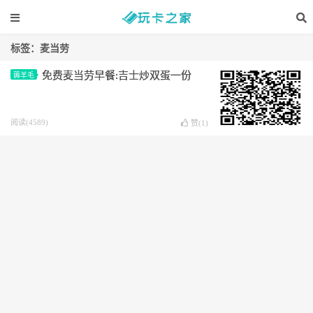
标签：麦当劳
免费麦当劳早餐:吉士炒双蛋一份
薅羊毛
阅读(4589)
赞(
1
)