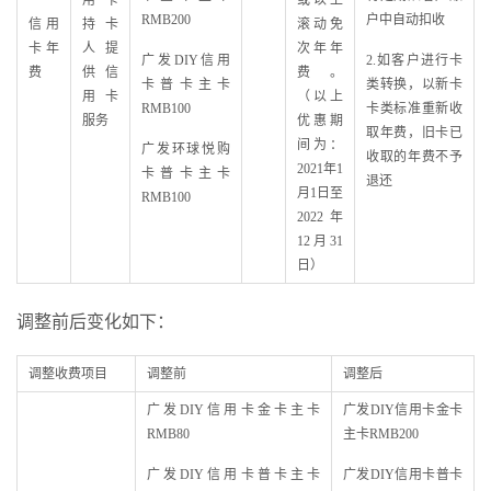
用卡
或以上
RMB200
户中自动扣收
信用
持卡
滚动免
卡年
人提
次年年
广发DIY信用
2.如客户进行卡
费
供信
费。
卡普卡主卡
类转换，以新卡
用卡
（以上
RMB100
卡类标准重新收
服务
优惠期
取年费，旧卡已
间为：
广发环球悦购
收取的年费不予
2021年1
卡普卡主卡
退还
月1日至
RMB100
2022年
12月31
日）
调整前后变化如下：
调整收费项目
调整前
调整后
广发DIY信用卡金卡主卡
广发DIY信用卡金卡
RMB80
主卡RMB200
广发DIY信用卡普卡主卡
广发DIY信用卡普卡