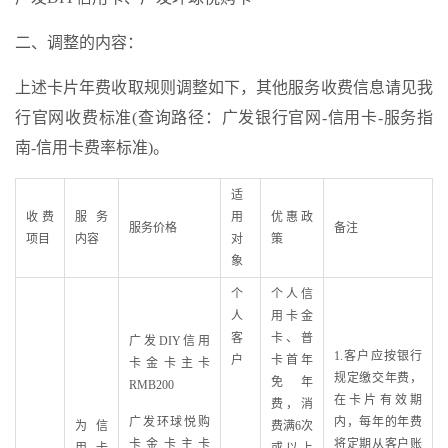
二、调整的内容：
上述卡片年费收取规则调整如下，其他服务收费信息请见我
行官网收费标准(查询路径：广发银行官网-信用卡-服务指
南-信用卡费率标准)。
适
收费
服务
用
优惠政
服务价格
备注
项目
内容
对
策
象
个
个人信
人
用卡金
客
卡、普
广发DIY信用
1.客户应按银行
户
卡首年
卡金卡主卡
规定缴交年费，
免年
RMB200
在卡片有效期
费，消
广发环球悦购
内，每年的年费
为信
费满6次
卡金卡主卡
将定期从客户账