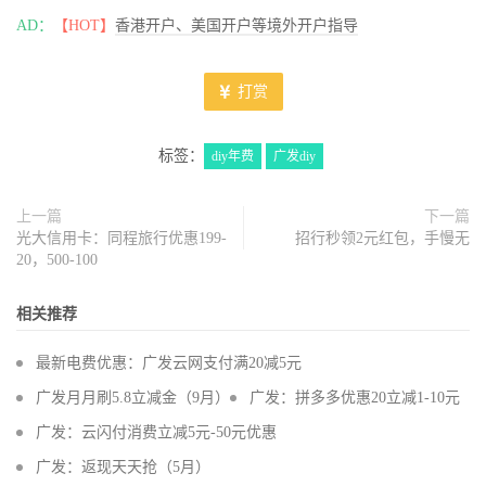
AD：
【HOT】
香港开户、美国开户等境外开户指导
打赏
标签：
diy年费
广发diy
上一篇
下一篇
光大信用卡：同程旅行优惠199-
招行秒领2元红包，手慢无
20，500-100
相关推荐
最新电费优惠：广发云网支付满20减5元
广发月月刷5.8立减金（9月）
广发：拼多多优惠20立减1-10元
广发：云闪付消费立减5元-50元优惠
广发：返现天天抢（5月）