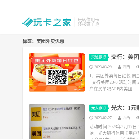
玩转信用卡
轻松薅羊毛
标签：美团外卖优惠
交行：美团优
交通银行
2023-03-29
西西
1、美团外卖每日红包 周
交行美团20-8 活动时间 2
户在买单吧APP内美团...
光大：1元
光大银行
2023-02-27
西西
活动时间 2023年2月17
始，光大银行信用卡用户可