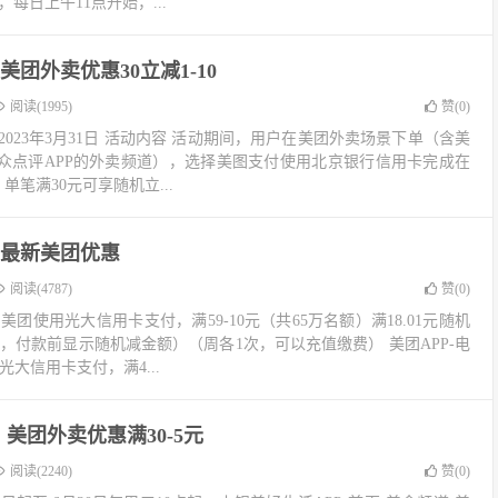
，每日上午11点开始，...
团外卖优惠30立减1-10
阅读(1995)
赞(
0
)
1日-2023年3月31日 活动内容 活动期间，用户在美团外卖场景下单（含美
/大众点评APP的外卖频道），选择美图支付使用北京银行信用卡完成在
单笔满30元可享随机立...
最新美团优惠
阅读(4787)
赞(
0
)
 美团使用光大信用卡支付，满59-10元（共65万名额）满18.01元随机
名额，付款前显示随机减金额）（周各1次，可以充值缴费） 美团APP-电
大信用卡支付，满4...
美团外卖优惠满30-5元
阅读(2240)
赞(
0
)