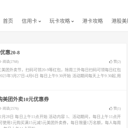
首页
信用卡
玩卡攻略
港卡攻略
港股美
惠20-8
阅读(2768)
赞(
2
)
三美团外卖节，扫码可领20-9等红包，除周三外每日扫码可领每日红包
023年3月27日-4月6日 每日上午9:30开始 活动期间每天上午9:30起,用
购美团外卖10元优惠券
阅读(2576)
赞(
1
)
日-2月28日 每日上午11点开始 活动内容 1、活动期间，每日上午11点开
使用1元购买满15元减5元美团外卖券，每日限量1万名额，每人每周