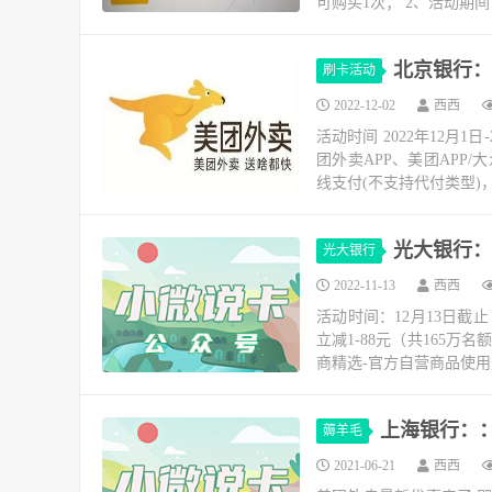
可购买1次； 2、活动期间
北京银行：美
刷卡活动
2022-12-02
西西
活动时间 2022年12月
团外卖APP、美团APP
线支付(不支持代付类型)，
光大银行：
光大银行
2022-11-13
西西
活动时间：12月13日截止
立减1-88元（共165万
商精选-官方自营商品使用光
上海银行：：
薅羊毛
2021-06-21
西西