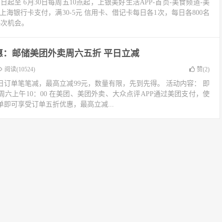
起至 6月30日每周五10点起，上银美好生活APP-首页-美食频道-美
上海银行卡支付，满30-5元 信用卡、借记卡每日各1次，每日各800名
3次机会。
惠：邮储美团外卖周六五折 平日立减
阅读(10524)
赞(
2
)
订单笔笔减，最高立减99元，数量有限，先到先得。 活动内容： 即
日每周六上午10：00 在美团、美团外卖、大众点评APP通过美团支付，使
即可享受订单五折优惠，最高立减...