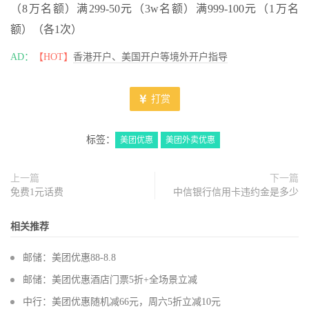
（8万名额）满299-50元（3w名额）满999-100元（1万名
额）（各1次）
AD：
【HOT】
香港开户、美国开户等境外开户指导
打赏
标签：
美团优惠
美团外卖优惠
上一篇
下一篇
免费1元话费
中信银行信用卡违约金是多少
相关推荐
邮储：美团优惠88-8.8
邮储：美团优惠酒店门票5折+全场景立减
中行：美团优惠随机减66元，周六5折立减10元